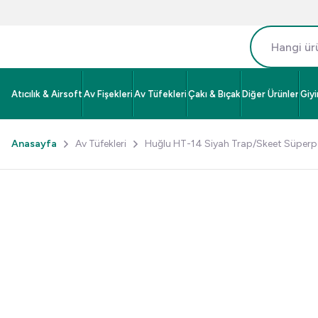
Atıcılık & Airsoft
Av Fişekleri
Av Tüfekleri
Çakı & Bıçak
Diğer Ürünler
Giy
Anasayfa
Av Tüfekleri
Huğlu HT-14 Siyah Trap/Skeet Süperp