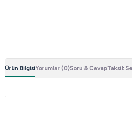
Ürün Bilgisi
Yorumlar (0)
Soru & Cevap
Taksit S
Bu ürünün fiyat bilgisi, resim, ürün açıklamalarında ve diğer konulard
Görüş ve önerileriniz için teşekkür ederiz.