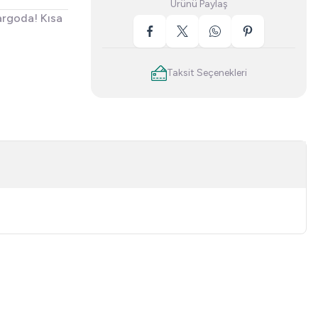
Ürünü Paylaş
argoda! Kısa
Taksit Seçenekleri
niz.