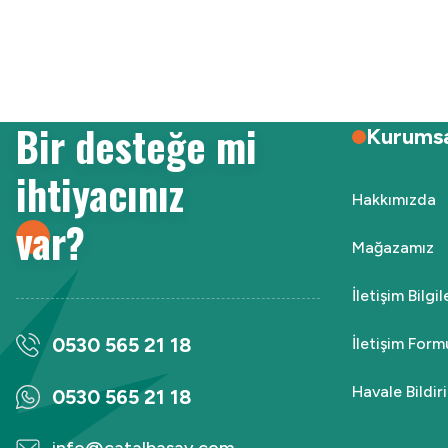
Ürün resmi kalitesiz, bozuk veya görüntülenemiyor.
Ürün açıklamasında eksik bilgiler bulunuyor.
Ürün bilgilerinde hatalar bulunuyor.
Ürün fiyatı diğer sitelerden daha pahalı.
Bir desteğe mi
Bu ürüne benzer farklı alternatifler olmalı.
Kurums
ihtiyacınız
Hakkımızda
var?
Mağazamız
İletişim Bilgi
0530 565 21 18
İletişim Form
Havale Bildi
0530 565 21 18