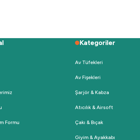
Deneyimini Paylaş
Yorum Yaz
Soru Sor
al
Kategoriler
Av Tüfekleri
Av Fişekleri
Gönder
lerimiz
Şarjör & Kabza
u
Atıcılık & Airsoft
rim Formu
Çakı & Bıçak
Giyim & Ayakkabı