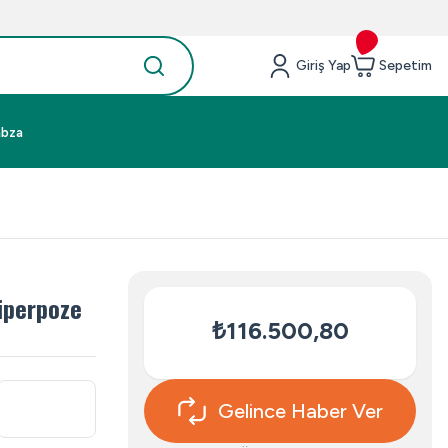
Giriş Yap
Sepetim
abza
üperpoze
₺116.500,80
Gelince Haber Ver