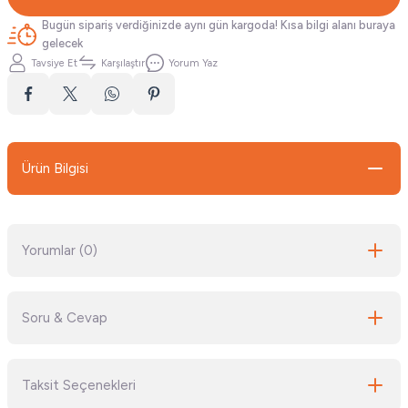
Bugün sipariş verdiğinizde aynı gün kargoda! Kısa bilgi alanı buraya
gelecek
Tavsiye Et
Karşılaştır
Yorum Yaz
Ürün Bilgisi
Yorumlar (0)
Soru & Cevap
Bu ürüne ilk yorumu siz yapın!
Taksit Seçenekleri
Yorum Yaz
Ürün hakkında henüz soru sorulmamış.