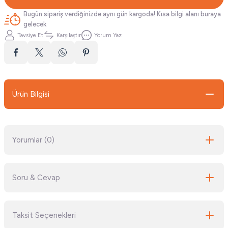
Bugün sipariş verdiğinizde aynı gün kargoda! Kısa bilgi alanı buraya
gelecek
Tavsiye Et
Karşılaştır
Yorum Yaz
Ürün Bilgisi
Yorumlar (0)
Soru & Cevap
Bu ürüne ilk yorumu siz yapın!
Taksit Seçenekleri
Yorum Yaz
Ürün hakkında henüz soru sorulmamış.