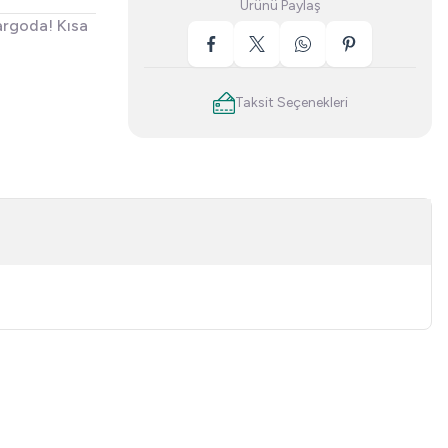
Ürünü Paylaş
argoda! Kısa
Taksit Seçenekleri
niz.