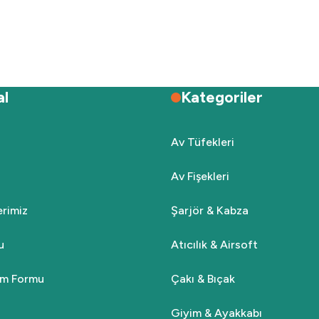
Deneyimini Paylaş
Yorum Yaz
Soru Sor
al
Kategoriler
Av Tüfekleri
Av Fişekleri
Gönder
lerimiz
Şarjör & Kabza
u
Atıcılık & Airsoft
rim Formu
Çakı & Bıçak
Giyim & Ayakkabı