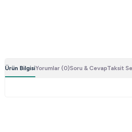
Ürün Bilgisi
Yorumlar (0)
Soru & Cevap
Taksit S
Bu ürünün fiyat bilgisi, resim, ürün açıklamalarında ve diğer konulard
Görüş ve önerileriniz için teşekkür ederiz.