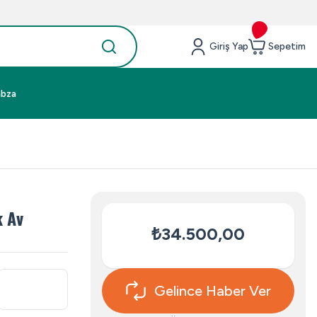
Giriş Yap
Sepetim
abza
k Av
₺34.500,00
Gelince Haber Ver