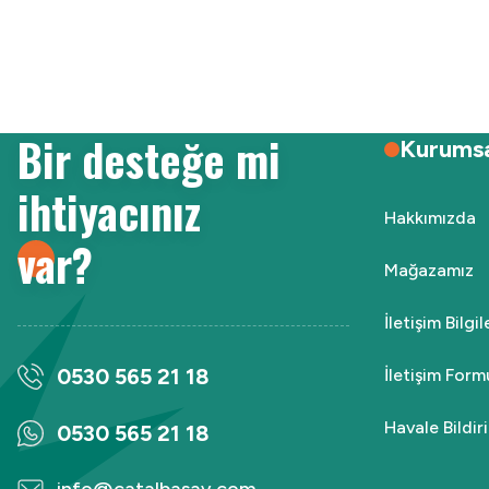
Ürün resmi kalitesiz, bozuk veya görüntülenemiyor.
Ürün açıklamasında eksik bilgiler bulunuyor.
Ürün bilgilerinde hatalar bulunuyor.
Ürün fiyatı diğer sitelerden daha pahalı.
Bir desteğe mi
Bu ürüne benzer farklı alternatifler olmalı.
Kurums
ihtiyacınız
Hakkımızda
var?
Mağazamız
İletişim Bilgi
0530 565 21 18
İletişim Form
Havale Bildi
0530 565 21 18