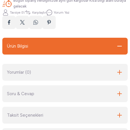
Bugün sipariş verdiğinizde aynı gün kargoda! Kısa bilgi alanı buraya
gelecek
Tavsiye Et
Karşılaştır
Yorum Yaz
Ürün Bilgisi
Yorumlar (0)
Soru & Cevap
Bu ürüne ilk yorumu siz yapın!
Taksit Seçenekleri
Yorum Yaz
Ürün hakkında henüz soru sorulmamış.