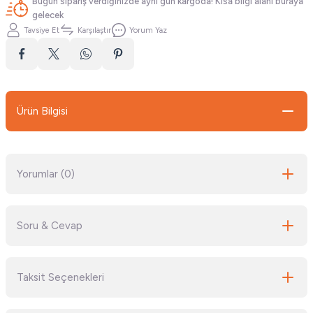
Bugün sipariş verdiğinizde aynı gün kargoda! Kısa bilgi alanı buraya
gelecek
Tavsiye Et
Karşılaştır
Yorum Yaz
Ürün Bilgisi
Yorumlar (0)
Soru & Cevap
Bu ürüne ilk yorumu siz yapın!
Taksit Seçenekleri
Yorum Yaz
Ürün hakkında henüz soru sorulmamış.