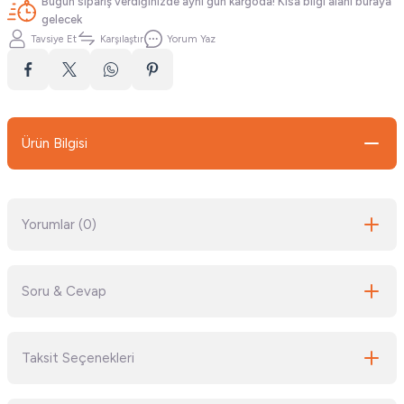
Bugün sipariş verdiğinizde aynı gün kargoda! Kısa bilgi alanı buraya
gelecek
Tavsiye Et
Karşılaştır
Yorum Yaz
Ürün Bilgisi
Yorumlar (0)
Soru & Cevap
Bu ürüne ilk yorumu siz yapın!
Taksit Seçenekleri
Yorum Yaz
Ürün hakkında henüz soru sorulmamış.