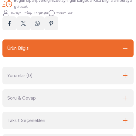
Bugün sipariş verdiğinizde aynı gün kargoda! Kısa bilgi alanı buraya
gelecek
Tavsiye Et
Karşılaştır
Yorum Yaz
Ürün Bilgisi
Yorumlar (0)
Soru & Cevap
Bu ürüne ilk yorumu siz yapın!
Taksit Seçenekleri
Yorum Yaz
Ürün hakkında henüz soru sorulmamış.