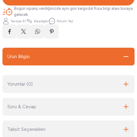
Bugün sipariş verdiğinizde aynı gün kargoda! Kısa bilgi alanı buraya
gelecek
Tavsiye Et
Karşılaştır
Yorum Yaz
Ürün Bilgisi
Yorumlar (0)
Soru & Cevap
Bu ürüne ilk yorumu siz yapın!
Taksit Seçenekleri
Yorum Yaz
Ürün hakkında henüz soru sorulmamış.