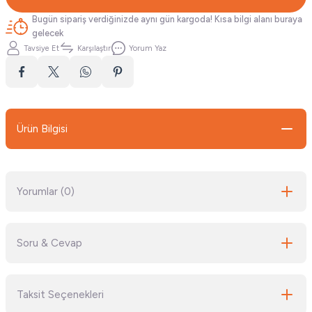
Bugün sipariş verdiğinizde aynı gün kargoda! Kısa bilgi alanı buraya
gelecek
Tavsiye Et
Karşılaştır
Yorum Yaz
Ürün Bilgisi
Yorumlar (0)
Soru & Cevap
Bu ürüne ilk yorumu siz yapın!
Taksit Seçenekleri
Yorum Yaz
Ürün hakkında henüz soru sorulmamış.