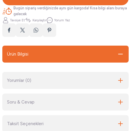
Bugün sipariş verdiğinizde aynı gün kargoda! Kısa bilgi alanı buraya
gelecek
Tavsiye Et
Karşılaştır
Yorum Yaz
Ürün Bilgisi
Yorumlar (0)
Soru & Cevap
Bu ürüne ilk yorumu siz yapın!
Taksit Seçenekleri
Yorum Yaz
Ürün hakkında henüz soru sorulmamış.