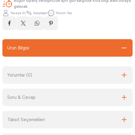
Bugün sipariş verdiğinizde aynı gün kargoda! Kısa bilgi alanı buraya
gelecek
Tavsiye Et
Karşılaştır
Yorum Yaz
Ürün Bilgisi
Yorumlar (0)
Soru & Cevap
Bu ürüne ilk yorumu siz yapın!
Taksit Seçenekleri
Yorum Yaz
Ürün hakkında henüz soru sorulmamış.