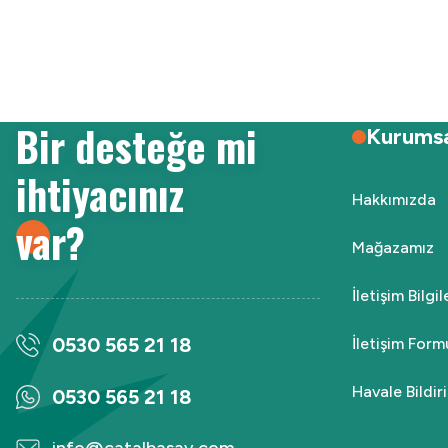
Ürün resmi kalitesiz, bozuk veya görüntülenemiyor.
Ürün açıklamasında eksik bilgiler bulunuyor.
Ürün bilgilerinde hatalar bulunuyor.
Ürün fiyatı diğer sitelerden daha pahalı.
Bir desteğe mi
Bu ürüne benzer farklı alternatifler olmalı.
Kurums
ihtiyacınız
Hakkımızda
var?
Mağazamız
İletişim Bilgi
0530 565 21 18
İletişim Form
Havale Bildi
0530 565 21 18