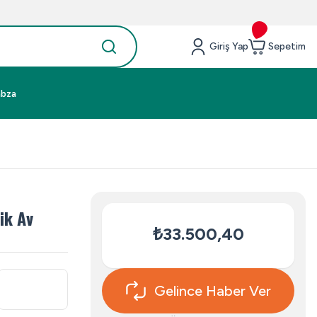
Giriş Yap
Sepetim
abza
ik Av
₺33.500,40
Gelince Haber Ver