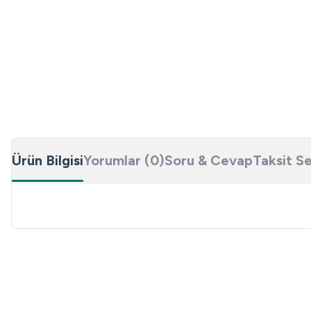
Ürün Bilgisi
Yorumlar (0)
Soru & Cevap
Taksit S
Bu ürünün fiyat bilgisi, resim, ürün açıklamalarında ve diğer konulard
Görüş ve önerileriniz için teşekkür ederiz.