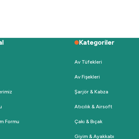
Deneyimini Paylaş
Yorum Yaz
Soru Sor
al
Kategoriler
Av Tüfekleri
Av Fişekleri
Gönder
lerimiz
Şarjör & Kabza
u
Atıcılık & Airsoft
rim Formu
Çakı & Bıçak
Giyim & Ayakkabı