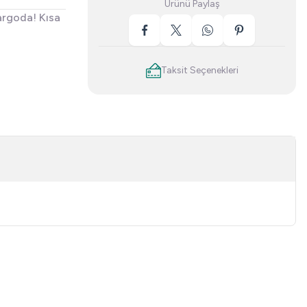
Ürünü Paylaş
argoda! Kısa
Taksit Seçenekleri
niz.