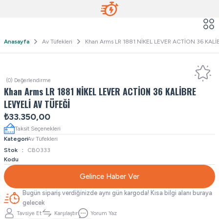
Anasayfa
Av Tüfekleri
Khan Arms LR 1881 NİKEL LEVER ACTİON 36 KALİ
(0) Değerlendirme
Khan Arms LR 1881 NİKEL LEVER ACTİON 36 KALİBRE
LEVYELİ AV TÜFEĞİ
₺33.350,00
Taksit Seçenekleri
Kategori
Av Tüfekleri
Stok
CB0333
Kodu
Gelince Haber Ver
Bugün sipariş verdiğinizde aynı gün kargoda! Kısa bilgi alanı buraya
gelecek
Tavsiye Et
Karşılaştır
Yorum Yaz