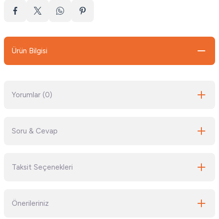
Ürün Bilgisi
Yorumlar (0)
Soru & Cevap
Bu ürüne ilk yorumu siz yapın!
Taksit Seçenekleri
Yorum Yaz
Ürün hakkında henüz soru sorulmamış.
Önerileriniz
Soru Sor