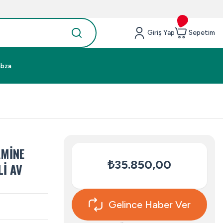
Giriş Yap
Sepetim
abza
AMİNE
₺35.850,00
Lİ AV
Gelince Haber Ver