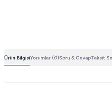
Ürün Bilgisi
Yorumlar (0)
Soru & Cevap
Taksit S
Bu ürünün fiyat bilgisi, resim, ürün açıklamalarında ve diğer konulard
Görüş ve önerileriniz için teşekkür ederiz.