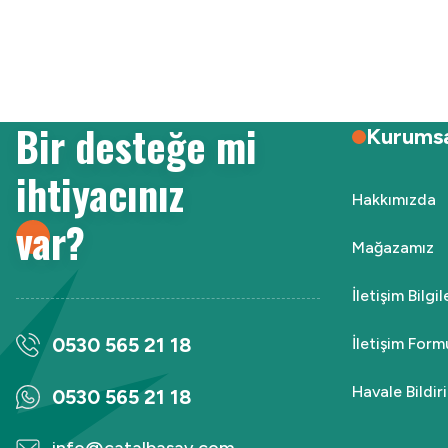
Ürün resmi kalitesiz, bozuk veya görüntülenemiyor.
Ürün açıklamasında eksik bilgiler bulunuyor.
Ürün bilgilerinde hatalar bulunuyor.
Ürün fiyatı diğer sitelerden daha pahalı.
Bir desteğe mi
Bu ürüne benzer farklı alternatifler olmalı.
Kurums
ihtiyacınız
Hakkımızda
var?
Mağazamız
İletişim Bilgi
0530 565 21 18
İletişim Form
Havale Bildi
0530 565 21 18