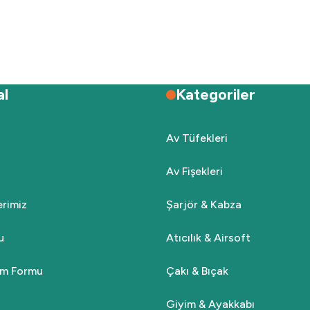
Deneyimini Paylaş
Yorum Yaz
Soru Sor
al
Kategoriler
Av Tüfekleri
Av Fişekleri
Gönder
lerimiz
Şarjör & Kabza
u
Atıcılık & Airsoft
rim Formu
Çakı & Bıçak
Giyim & Ayakkabı