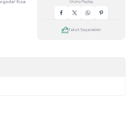
argoda! Kısa
Ürünü Paylaş
Taksit Seçenekleri
niz.