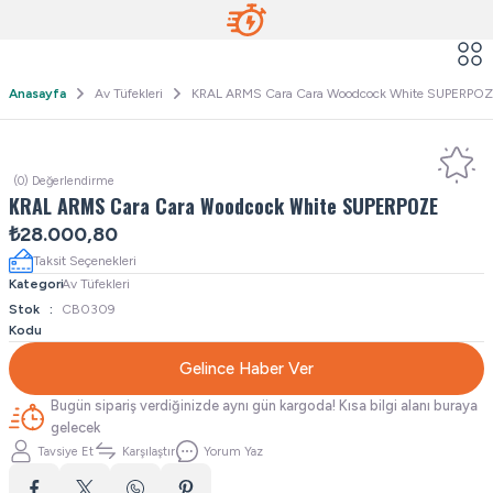
Anasayfa
Av Tüfekleri
KRAL ARMS Cara Cara Woodcock White SUPERPO
(0) Değerlendirme
KRAL ARMS Cara Cara Woodcock White SUPERPOZE
₺28.000,80
Taksit Seçenekleri
Kategori
Av Tüfekleri
Stok
CB0309
Kodu
Gelince Haber Ver
Bugün sipariş verdiğinizde aynı gün kargoda! Kısa bilgi alanı buraya
gelecek
Tavsiye Et
Karşılaştır
Yorum Yaz