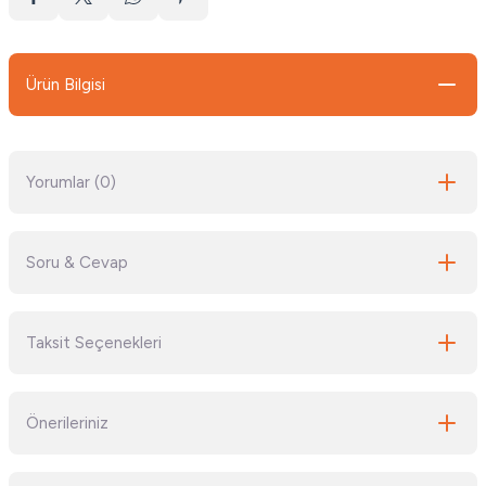
Ürün Bilgisi
Yorumlar (0)
Soru & Cevap
Bu ürüne ilk yorumu siz yapın!
Taksit Seçenekleri
Yorum Yaz
Ürün hakkında henüz soru sorulmamış.
Önerileriniz
Soru Sor
Bu ürünün fiyat bilgisi, resim, ürün açıklamalarında ve diğer konularda