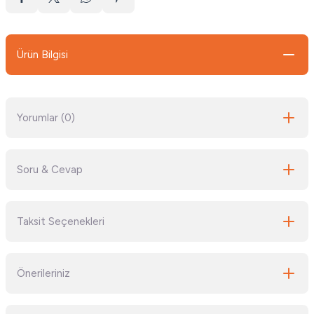
Ürün Bilgisi
Yorumlar (0)
Soru & Cevap
Bu ürüne ilk yorumu siz yapın!
Taksit Seçenekleri
Yorum Yaz
Ürün hakkında henüz soru sorulmamış.
Önerileriniz
Soru Sor
Bu ürünün fiyat bilgisi, resim, ürün açıklamalarında ve diğer konularda