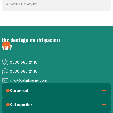
Alışveriş Deneyimi
yetersiz gördüğünüz noktaları öneri formunu kullanarak tarafımıza
iletebilirsiniz.
Görüş ve önerileriniz için teşekkür ederiz.
Sitemize ilk yorumu siz yapın!
Ürün resmi kalitesiz, bozuk veya görüntülenemiyor.
Ürün açıklamasında eksik bilgiler bulunuyor.
Bir desteğe mi ihtiyacınız
Ürün bilgilerinde hatalar bulunuyor.
Deneyimini Paylaş
var?
Ürün fiyatı diğer sitelerden daha pahalı.
Bu ürüne benzer farklı alternatifler olmalı.
0530 565 21 18
0530 565 21 18
info@catalbasav.com
Gönder
Kurumsal
Kategoriler