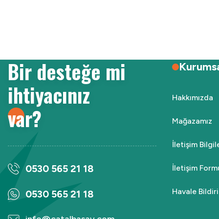
Ürün resmi kalitesiz, bozuk veya görüntülenemiyor.
Ürün açıklamasında eksik bilgiler bulunuyor.
Ürün bilgilerinde hatalar bulunuyor.
Ürün fiyatı diğer sitelerden daha pahalı.
Bir desteğe mi
Bu ürüne benzer farklı alternatifler olmalı.
Kurums
ihtiyacınız
Hakkımızda
var?
Mağazamız
İletişim Bilgi
0530 565 21 18
İletişim Form
Havale Bildi
0530 565 21 18