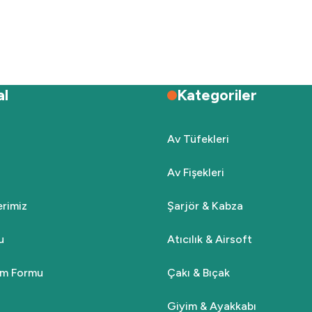
Deneyimini Paylaş
Yorum Yaz
Soru Sor
al
Kategoriler
Av Tüfekleri
Av Fişekleri
Gönder
lerimiz
Şarjör & Kabza
u
Atıcılık & Airsoft
rim Formu
Çakı & Bıçak
Giyim & Ayakkabı