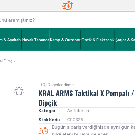
im & Ayakabı
Havalı Tabanca
Kamp & Outdoor
Optik & Elektronik
Şarjör & K
al Dipçik
(0) Değerlendirme
KRAL ARMS Taktikal X Pompalı / 
Dipçik
Kategori
Av Tüfekleri
Stok Kodu
CB0326
Bugün sipariş verdiğinizde aynı gün k
bilgi alanı buraya gelecek