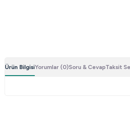
Ürün Bilgisi
Yorumlar (0)
Soru & Cevap
Taksit S
Bu ürünün fiyat bilgisi, resim, ürün açıklamalarında ve diğer konulard
Görüş ve önerileriniz için teşekkür ederiz.