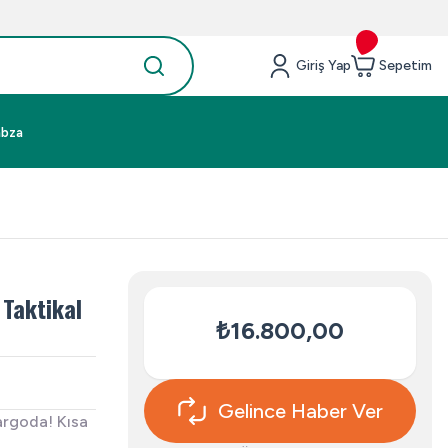
Giriş Yap
Sepetim
abza
Taktikal
₺16.800,00
Gelince Haber Ver
argoda! Kısa