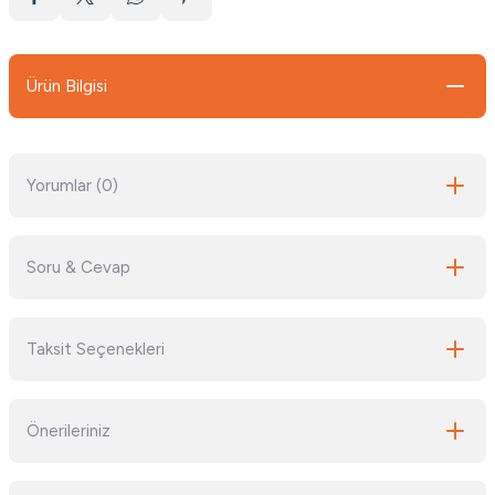
Ürün Bilgisi
Yorumlar (0)
Soru & Cevap
Bu ürüne ilk yorumu siz yapın!
Taksit Seçenekleri
Yorum Yaz
Ürün hakkında henüz soru sorulmamış.
Önerileriniz
Soru Sor
Bu ürünün fiyat bilgisi, resim, ürün açıklamalarında ve diğer konularda