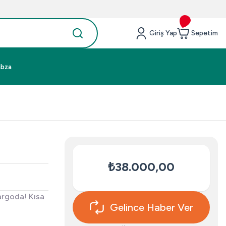
Giriş Yap
Sepetim
abza
₺38.000,00
argoda! Kısa
Gelince Haber Ver