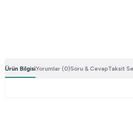
Ürün Bilgisi
Yorumlar (0)
Soru & Cevap
Taksit S
Bu ürünün fiyat bilgisi, resim, ürün açıklamalarında ve diğer konulard
Görüş ve önerileriniz için teşekkür ederiz.