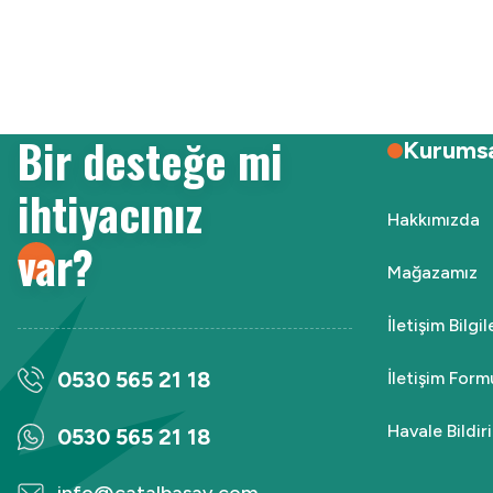
Ürün resmi kalitesiz, bozuk veya görüntülenemiyor.
Ürün açıklamasında eksik bilgiler bulunuyor.
Ürün bilgilerinde hatalar bulunuyor.
Ürün fiyatı diğer sitelerden daha pahalı.
Bir desteğe mi
Bu ürüne benzer farklı alternatifler olmalı.
Kurums
ihtiyacınız
Hakkımızda
var?
Mağazamız
İletişim Bilgi
0530 565 21 18
İletişim Form
Havale Bildi
0530 565 21 18