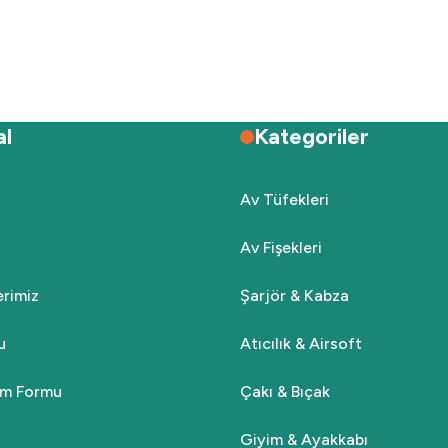
Deneyimini Paylaş
Yorum Yaz
Soru Sor
al
Kategoriler
Av Tüfekleri
Av Fişekleri
Gönder
lerimiz
Şarjör & Kabza
u
Atıcılık & Airsoft
rim Formu
Çakı & Bıçak
Giyim & Ayakkabı