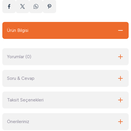
Ürün Bilgisi
Yorumlar (0)
Soru & Cevap
Bu ürüne ilk yorumu siz yapın!
Taksit Seçenekleri
Yorum Yaz
Ürün hakkında henüz soru sorulmamış.
Önerileriniz
Soru Sor