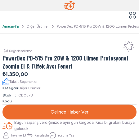
Anasayfa
Diğer Ürünler
PowerDex PD-515 Pro 20W & 1200 Lümen Profesyo
(0) Değerlendirme
PowerDex PD-515 Pro 20W & 1200 Lümen Profesyonel
Zoomlu El & Tüfek Avcı Feneri
₺1.350,00
Taksit Seçenekleri
Kategori
Diğer Ürünler
Stok
CB0578
Kodu
Gelince Haber Ver
Bugün sipariş verdiğinizde aynı gün kargoda! Kısa bilgi alanı buraya
gelecek
Tavsiye Et
Karşılaştır
Yorum Yaz