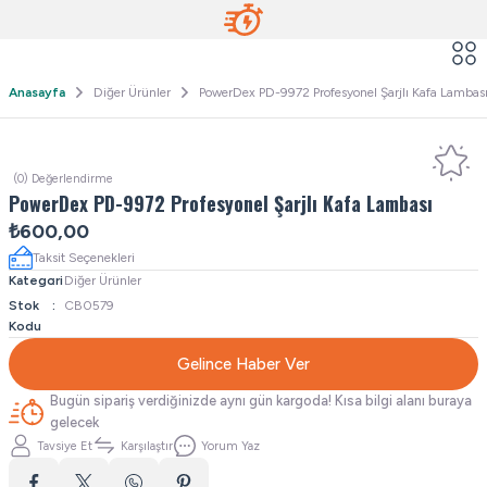
Anasayfa
Diğer Ürünler
PowerDex PD-9972 Profesyonel Şarjlı Kafa Lambas
(0) Değerlendirme
PowerDex PD-9972 Profesyonel Şarjlı Kafa Lambası
₺600,00
Taksit Seçenekleri
Kategori
Diğer Ürünler
Stok
CB0579
Kodu
Gelince Haber Ver
Bugün sipariş verdiğinizde aynı gün kargoda! Kısa bilgi alanı buraya
gelecek
Tavsiye Et
Karşılaştır
Yorum Yaz