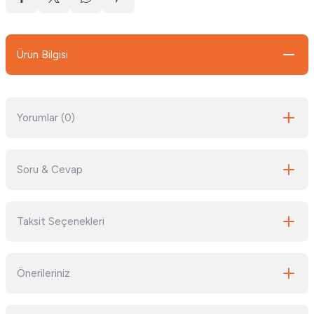
Ürün Bilgisi
Yorumlar (0)
Soru & Cevap
Bu ürüne ilk yorumu siz yapın!
Taksit Seçenekleri
Yorum Yaz
Ürün hakkında henüz soru sorulmamış.
Önerileriniz
Soru Sor
Bu ürünün fiyat bilgisi, resim, ürün açıklamalarında ve diğer konularda