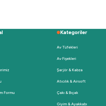
Deneyimini Paylaş
Yorum Yaz
Soru Sor
al
Kategoriler
Av Tüfekleri
Av Fişekleri
Gönder
lerimiz
Şarjör & Kabza
u
Atıcılık & Airsoft
rim Formu
Çakı & Bıçak
Giyim & Ayakkabı