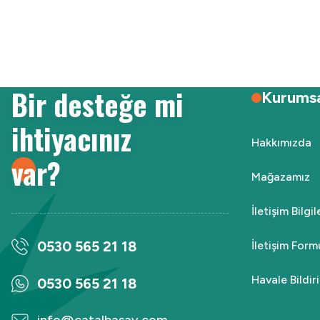
Ürün resmi kalitesiz, bozuk veya görüntülenemiyor.
Ürün açıklamasında eksik bilgiler bulunuyor.
Ürün bilgilerinde hatalar bulunuyor.
Ürün fiyatı diğer sitelerden daha pahalı.
Bir desteğe mi
Bu ürüne benzer farklı alternatifler olmalı.
Kurums
ihtiyacınız
Hakkımızda
var?
Mağazamız
İletişim Bilgi
0530 565 21 18
İletişim Form
Havale Bildi
0530 565 21 18