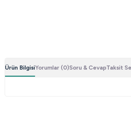
Ürün Bilgisi
Yorumlar (0)
Soru & Cevap
Taksit S
Bu ürünün fiyat bilgisi, resim, ürün açıklamalarında ve diğer konulard
Görüş ve önerileriniz için teşekkür ederiz.