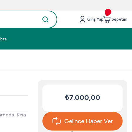
Giriş Yap
Sepetim
abza
₺7.000,00
argoda! Kısa
Gelince Haber Ver