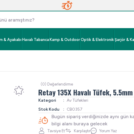
im & Ayakabı
Havalı Tabanca
Kamp & Outdoor
Optik & Elektronik
Şarjör & K
(0) Değerlendirme
Retay 135X Havalı Tüfek, 5.5mm
Kategori
Av Tüfekleri
Stok Kodu
CB0357
Bugün sipariş verdiğinizde aynı gün k
bilgi alanı buraya gelecek
Tavsiye Et
Karşılaştır
Yorum Yaz