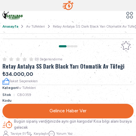
Anasayfa
Av Tüfekleri
Retay Antalya SS Dark Black Yarı Otomatik Av Tüfeğ
(0) Değerlendirme
Retay Antalya SS Dark Black Yarı Otomatik Av Tüfeği
₺34.000,00
Taksit Seçenekleri
Kategori
Av Tüfekleri
Stok
CB0359
Kodu
Gelince Haber Ver
Bugün sipariş verdiğinizde aynı gün kargoda! Kısa bilgi alanı buraya
gelecek
Tavsiye Et
Karşılaştır
Yorum Yaz