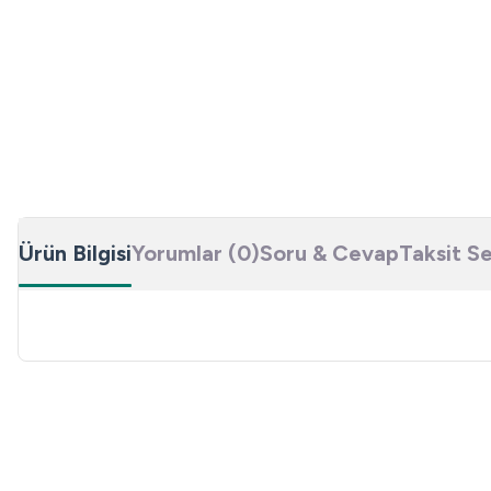
Ürün Bilgisi
Yorumlar (0)
Soru & Cevap
Taksit S
Bu ürünün fiyat bilgisi, resim, ürün açıklamalarında ve diğer konulard
Görüş ve önerileriniz için teşekkür ederiz.