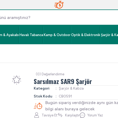
im & Ayakabı
Havalı Tabanca
Kamp & Outdoor
Optik & Elektronik
Şarjör & K
(0) Değerlendirme
Sarsılmaz SAR9 Şarjör
Kategori
Şarjör & Kabza
Stok Kodu
CB0591
Bugün sipariş verdiğinizde aynı gün k
bilgi alanı buraya gelecek
Tavsiye Et
Karşılaştır
Yorum Yaz