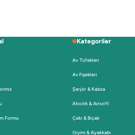
Deneyimini Paylaş
Yorum Yaz
Soru Sor
al
Kategoriler
Av Tüfekleri
Av Fişekleri
Gönder
lerimiz
Şarjör & Kabza
u
Atıcılık & Airsoft
rim Formu
Çakı & Bıçak
Giyim & Ayakkabı