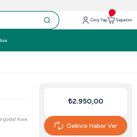
Giriş Yap
Sepetim
abza
₺2.950,00
argoda! Kısa
Gelince Haber Ver