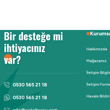
Ürün resmi kalitesiz, bozuk veya görüntülenemiyor.
Ürün açıklamasında eksik bilgiler bulunuyor.
Ürün bilgilerinde hatalar bulunuyor.
Ürün fiyatı diğer sitelerden daha pahalı.
Bir desteğe mi
Bu ürüne benzer farklı alternatifler olmalı.
Kurums
ihtiyacınız
Hakkımızda
var?
Mağazamız
İletişim Bilgi
0530 565 21 18
İletişim Form
Havale Bildi
0530 565 21 18