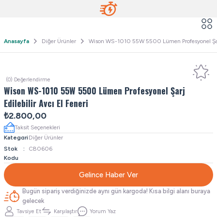
Anasayfa
Diğer Ürünler
Wison WS-1010 55W 5500 Lümen Profesyonel Şarj E
(0) Değerlendirme
Wison WS-1010 55W 5500 Lümen Profesyonel Şarj
Edilebilir Avcı El Feneri
₺2.800,00
Taksit Seçenekleri
Kategori
Diğer Ürünler
Stok
CB0606
Kodu
Gelince Haber Ver
Bugün sipariş verdiğinizde aynı gün kargoda! Kısa bilgi alanı buraya
gelecek
Tavsiye Et
Karşılaştır
Yorum Yaz