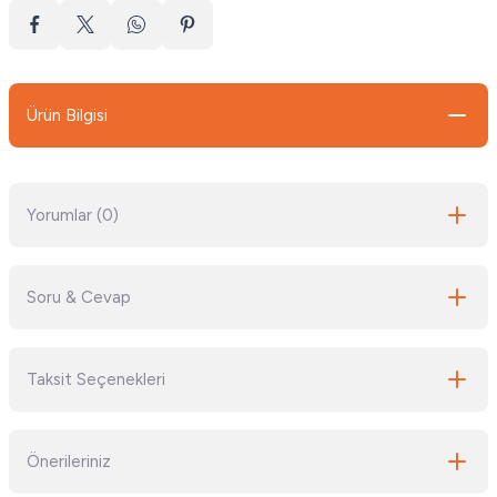
Ürün Bilgisi
Yorumlar (0)
Soru & Cevap
Bu ürüne ilk yorumu siz yapın!
Taksit Seçenekleri
Yorum Yaz
Ürün hakkında henüz soru sorulmamış.
Önerileriniz
Soru Sor