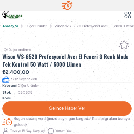
Anasayfa
Diğer Ürünler
Wison WS-6520 Profesyonel Avcı El Feneri 3 Re
(0) Değerlendirme
Wison WS-6520 Profesyonel Avcı El Feneri 3 Renk Modu
Tek Kontrol 50 Watt / 5000 Lümen
₺2.400,00
Taksit Seçenekleri
Kategori
Diğer Ürünler
Stok
CB0608
Kodu
Gelince Haber Ver
Bugün sipariş verdiğinizde aynı gün kargoda! Kısa bilgi alanı buraya
gelecek
Tavsiye Et
Karşılaştır
Yorum Yaz