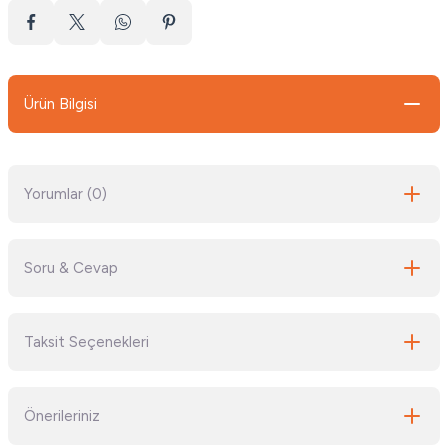
Ürün Bilgisi
Yorumlar (0)
Soru & Cevap
Bu ürüne ilk yorumu siz yapın!
Taksit Seçenekleri
Yorum Yaz
Ürün hakkında henüz soru sorulmamış.
Önerileriniz
Soru Sor