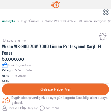
Anasayfa
Diğer Ürünler
Wison WS-980 70W 7000 Lümen Profesyonel Şarjl
(0) Değerlendirme
Wison WS-980 70W 7000 Lümen Profesyonel Şarjlı El
Feneri
₺3.000,00
Taksit Seçenekleri
Kategori
Diğer Ürünler
Stok
CB0610
Kodu
Gelince Haber Ver
Bugün sipariş verdiğinizde aynı gün kargoda! Kısa bilgi alanı buraya
gelecek
Tavsiye Et
Karşılaştır
Yorum Yaz